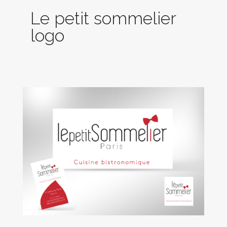
Le petit sommelier logo
Le petit sommelier
Le Petit Sommelier, illustre brasserie parisienne jouxtant la
logo
gare Paris-Montparnasse, a une belle renommée ! Une carte
des vins exceptionnelle, un côté Bistro, un côté Resto… J’ai
accompagné Pierre Vila Palleja pour son nouveau logo, plus
moderne.
Client
Le Petit Sommelier
Services
Conception graphique • Création visuelle •
Illustration • Mise en page